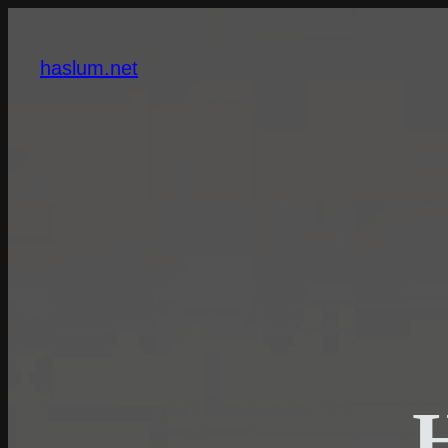
Skip
to
haslum.net
content