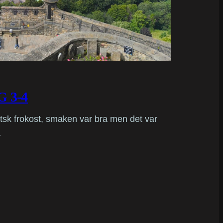
 3-4
otsk frokost, smaken var bra men det var
…