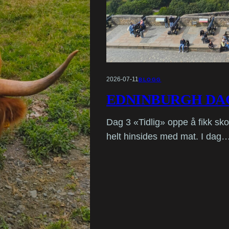
2026-07-11
BLOGG
EDNINBURGH DAG
Dag 3 «Tidlig» oppe å fikk sk
helt hinsides med mat. I dag