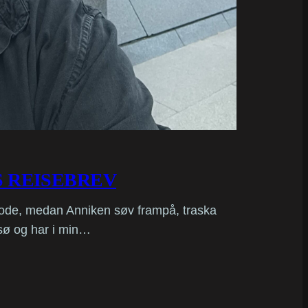
 REISEBREV
riode, medan Anniken søv frampå, traska
sø og har i min…