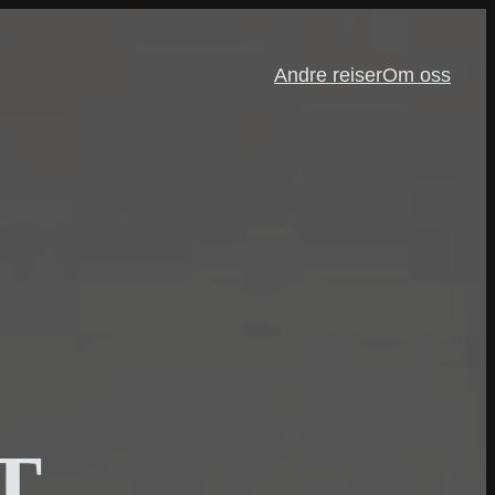
Andre reiser
Om oss
T